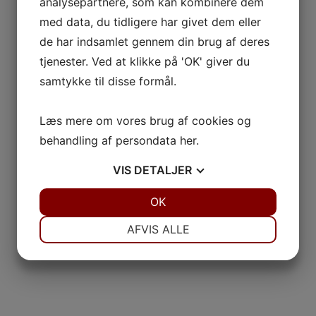
analysepartnere, som kan kombinere dem
med data, du tidligere har givet dem eller
de har indsamlet gennem din brug af deres
tjenester. Ved at klikke på 'OK' giver du
samtykke til disse formål.
Læs mere om vores brug af cookies og
behandling af persondata
her
.
VIS
DETALJER
JA
NEJ
OK
JA
NEJ
NØDVENDIGE
PRÆFERENCER
AFVIS ALLE
JA
NEJ
JA
NEJ
MARKETING
STATISTIK